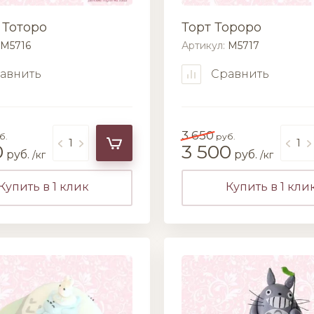
 Тоторо
Торт Тороро
M5716
Артикул:
M5717
авнить
Сравнить
3 650
б.
руб.
0
3 500
руб.
руб.
/кг
/кг
Купить в 1 клик
Купить в 1 кли