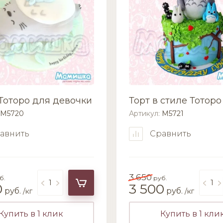
 Тоторо для девочки
Торт в стиле Тоторо
M5720
Артикул:
M5721
авнить
Сравнить
3 650
б.
руб.
0
3 500
руб.
руб.
/кг
/кг
Купить в 1 клик
Купить в 1 кли